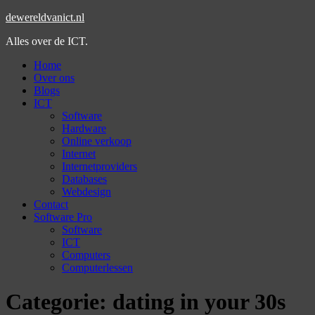
dewereldvanict.nl
Alles over de ICT.
Home
Over ons
Blogs
ICT
Software
Hardware
Online verkoop
Internet
Internetproviders
Databases
Webdesign
Contact
Software Pro
Software
ICT
Computers
Computerlessen
Categorie:
dating in your 30s