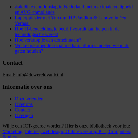
Zakelijke cloudopslag in Nederland met maximale veiligheid
en AVG-compliance
Laptopplezier met Yorcom: HP Pavilion & Lenovo in één
Verhaal
Hoe IT-begeleiding je bedrijf vooruit kan helpen in de
technologische wereld
Hoe verkoop je een domeinnaam?
Welke opkomende social media-platforms moeten we in de
gaten houden?
Contact
Email: info@dewereldvanict.nl
Informatie over ons
Onze vrienden
Over ons
Contact
Overigen
Wil je een ICT-goeroe worden? Hier is onze bibliotheek voor jou:
Marketing,
Internet,
webdesign,
Online verkoop,
ICT,
Computers,
Studies