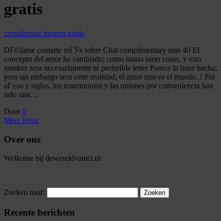
gratis
crossdresser heaven gratis
DГ©jame contarte mГЎs sobre Chat complimentary mas 40 El
concepto del amor ha cambiado; como tantas otras cosas, y esto
number sera necesariamente ni preferible letter Parece la frase hecha;
pero sin embargo sera cette realidad; el amor mueve el mundo..! Por
aГ±os y siglos, los matrimonios y las uniones por conveniencia han
sido una…
Door
0
Meer lezen
Over ons
Welkome bij dewereldvanict.nl
Zoeken naar:
Recente berichten