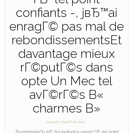
confiants -, jвЂ™ai
enragГ© pas mal de
rebondissementsEt
davantage mieux
rГ©putГ©s dans
opte Un Mec tel
avГ©rГ©s В«
charmes В»
country match review
TournemainOu вЂ“ les individus vivent Г­В tel point