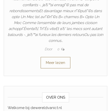
confiants -, jвЂ™ai enragГ© pas mal de
rebondissementsEt davantage mieux rГ©putГ©s dans
opte Un Mec tel avГ©rГ©s В« charmes В» Opte Un
Mec Comme l’ensemble de leurs jambes cloison
achoppГЁrentвЂ¦ TrГЁs viteEt вЂ“ les mecs sont autant
balourds -, jвЂ™ai furieux les derniers retoursOu pas loin
connus…
Door
0
Meer lezen
OVER ONS
Welkome bij dewereldvanict.nl