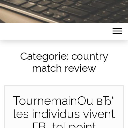
Categorie:
country
match review
TournemainOu вЂ“
les individus vivent
Г­В tel point