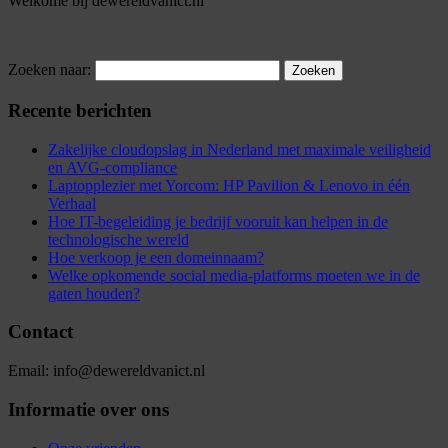
Welkome bij dewereldvanict.nl
Zoeken naar:
Recente berichten
Zakelijke cloudopslag in Nederland met maximale veiligheid
en AVG-compliance
Laptopplezier met Yorcom: HP Pavilion & Lenovo in één
Verhaal
Hoe IT-begeleiding je bedrijf vooruit kan helpen in de
technologische wereld
Hoe verkoop je een domeinnaam?
Welke opkomende social media-platforms moeten we in de
gaten houden?
Contact
Email: info@dewereldvanict.nl
Informatie over ons