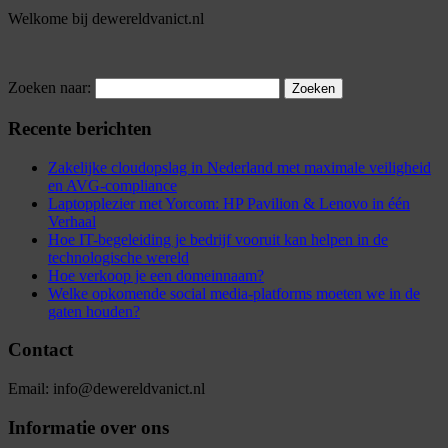
Welkome bij dewereldvanict.nl
Zoeken naar:
Recente berichten
Zakelijke cloudopslag in Nederland met maximale veiligheid
en AVG-compliance
Laptopplezier met Yorcom: HP Pavilion & Lenovo in één
Verhaal
Hoe IT-begeleiding je bedrijf vooruit kan helpen in de
technologische wereld
Hoe verkoop je een domeinnaam?
Welke opkomende social media-platforms moeten we in de
gaten houden?
Contact
Email: info@dewereldvanict.nl
Informatie over ons