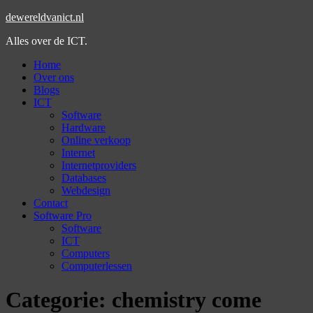
dewereldvanict.nl
Alles over de ICT.
Home
Over ons
Blogs
ICT
Software
Hardware
Online verkoop
Internet
Internetproviders
Databases
Webdesign
Contact
Software Pro
Software
ICT
Computers
Computerlessen
Categorie:
chemistry come