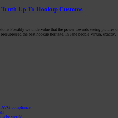
y Truth Up To Hookup Customs
s Possibly we undervalue that the power towards seeing pictures on t
s presupposed the best hookup heritage. In Jane people Virgin, exactly
 en AVG-compliance
aal
ogische wereld