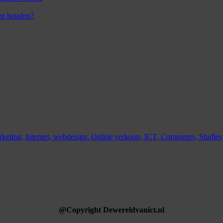
en houden?
keting,
Internet,
webdesign,
Online verkoop,
ICT,
Computers,
Studies
@Copyright Dewereldvanict.nl