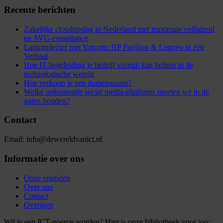
Recente berichten
Zakelijke cloudopslag in Nederland met maximale veiligheid
en AVG-compliance
Laptopplezier met Yorcom: HP Pavilion & Lenovo in één
Verhaal
Hoe IT-begeleiding je bedrijf vooruit kan helpen in de
technologische wereld
Hoe verkoop je een domeinnaam?
Welke opkomende social media-platforms moeten we in de
gaten houden?
Contact
Email: info@dewereldvanict.nl
Informatie over ons
Onze vrienden
Over ons
Contact
Overigen
Wil je een ICT-goeroe worden? Hier is onze bibliotheek voor jou: