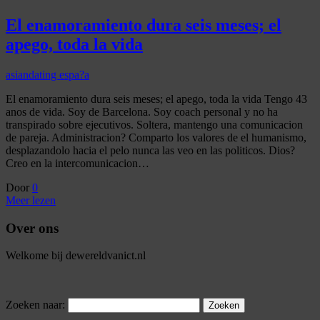
El enamoramiento dura seis meses; el
apego, toda la vida
asiandating espa?a
El enamoramiento dura seis meses; el apego, toda la vida Tengo 43
anos de vida. Soy de Barcelona. Soy coach personal y no ha
transpirado sobre ejecutivos. Soltera, mantengo una comunicacion
de pareja. Administracion? Comparto los valores de el humanismo,
desplazandolo hacia el pelo nunca las veo en las politicos. Dios?
Creo en la intercomunicacion…
Door
0
Meer lezen
Over ons
Welkome bij dewereldvanict.nl
Zoeken naar: