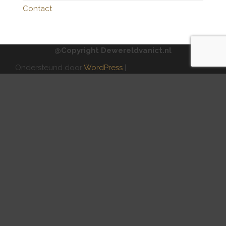
Contact
@Copyright Dewereldvanict.nl
Ondersteund door
WordPress
|