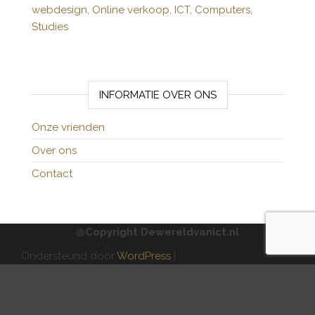
webdesign,
Online verkoop,
ICT,
Computers,
Studies
INFORMATIE OVER ONS
Onze vrienden
Over ons
Contact
@Copyright Dewereldvanict.nl
Ondersteund door
WordPress
|