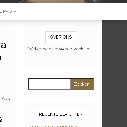
E PRO
OVER ONS
ra
Welkome bij dewereldvanict.nl
n
Zoeken naar:
rt App
RECENTE BERICHTEN
&