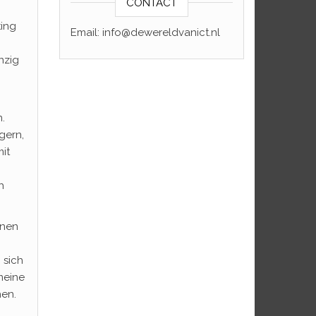
CONTACT
ting
Email: info@dewereldvanict.nl
nzig
.
gern,
it
h
enen
 sich
meine
en.