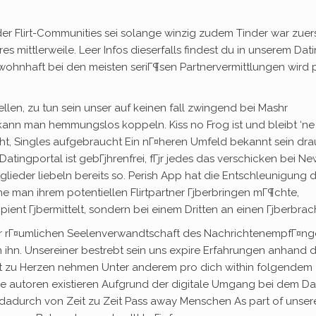
er Flirt-Communities sei solange winzig zudem Tinder war zuer
s mittlerweile. Leer Infos dieserfalls findest du in unserem Dat
wohnhaft bei den meisten seriГ¶sen Partnervermittlungen wird 
len, zu tun sein unser auf keinen fall zwingend bei Mashr
kann man hemmungslos koppeln. Kiss no Frog ist und bleibt ‘ne
ht, Singles aufgebraucht Ein nГ¤heren Umfeld bekannt sein dra
atingportal ist gebГјhrenfrei, fГјr jedes das verschicken bei Ne
lieder liebeln bereits so. Perish App hat die Entschleunigung 
he man ihrem potentiellen Flirtpartner Гјberbringen mГ¶chte,
ent Гјbermittelt, sondern bei einem Dritten an einen Гјberbrach
r rГ¤umlichen Seelenverwandtschaft des NachrichtenempfГ¤ng
n ihn. Unsereiner bestrebt sein uns expire Erfahrungen anhand 
t zu Herzen nehmen Unter anderem pro dich within folgendem
 Die autoren existieren Aufgrund der digitale Umgang bei dem Da
n dadurch von Zeit zu Zeit Pass away Menschen As part of unse