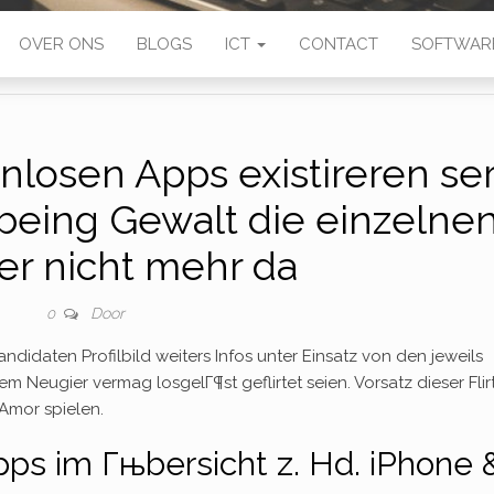
OVER ONS
BLOGS
ICT
CONTACT
SOFTWAR
losen Apps existireren se
being Gewalt die einzelne
er nicht mehr da
Door
0
didaten Profilbild weiters Infos unter Einsatz von den jeweils
 Neugier vermag losgelГ¶st geflirtet seien. Vorsatz dieser Fli
Amor spielen.
ps im Гњbersicht z. Hd. iPhone 