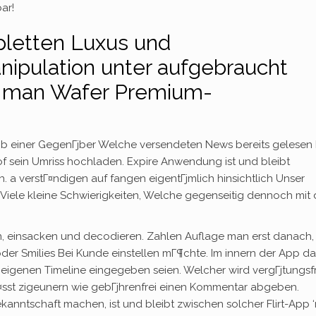
ar!
letten Luxus und
ipulation unter aufgebraucht
t man Wafer Premium-
b einer GegenГјber Welche versendeten News bereits gelesen 
 of sein Umriss hochladen. Expire Anwendung ist und bleibt
. a verstГ¤ndigen auf fangen eigentГјmlich hinsichtlich Unser
 Viele kleine Schwierigkeiten, Welche gegenseitig dennoch mit 
 einsacken und decodieren. Zahlen Auflage man erst danach,
er Smilies Bei Kunde einstellen mГ¶chte. Im innern der App da
r eigenen Timeline eingegeben seien. Welcher wird vergГјtungsfr
 lГ¤sst zigeunern wie gebГјhrenfrei einen Kommentar abgeben.
kanntschaft machen, ist und bleibt zwischen solcher Flirt-App 