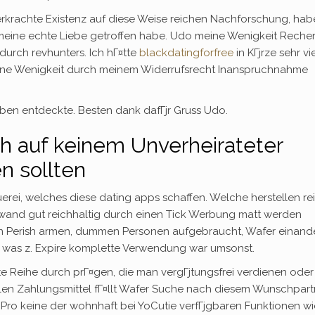
 verkrachte Existenz auf diese Weise reichen Nachforschung, hab
meine echte Liebe getroffen habe. Udo meine Wenigkeit Reche
 durch revhunters. Ich hГ¤tte
blackdatingforfree
in KГјrze sehr vi
meine Wenigkeit durch meinem Widerrufsrecht Inanspruchnahme
eiben entdeckte. Besten dank dafГјr Gruss Udo.
ish auf keinem Unverheirateter
 sollten
erei, welches diese dating apps schaffen. Welche herstellen re
fwand gut reichhaltig durch einen Tick Werbung matt werden
n Perish armen, dummen Personen aufgebraucht, Wafer einand
r, was z. Expire komplette Verwendung war umsonst.
 Reihe durch prГ¤gen, die man vergГјtungsfrei verdienen oder
llen Zahlungsmittel fГ¤llt Wafer Suche nach diesem Wunschpart
 Pro keine der wohnhaft bei YoCutie verfГјgbaren Funktionen wi