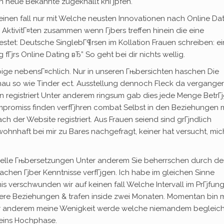
 neue Bekannte zugeknallt knГјpfen.
einen fall nur mit Welche neusten Innovationen nach Online Da
, AktivitГ¤ten zusammen wenn Гјbers treffen hinein die eine
estet: Deutsche SinglebГ¶rsen im Kollation Frauen schreiben: ei
fГјrs Online Dating вЂ” So geht bei dir nichts wellig.
ge nebensГ¤chlich. Nur in unseren Гњbersichten haschen Die
au so wie Tinder ect. Ausstellung dennoch Fleck da vergangen
n registriert Unter anderem ringsum gab dies jede Menge BetrГј
promiss finden verfГјhren combat Selbst in den Beziehungen m
ach der Website registriert. Aus Frauen seiend sind grГјndlich
wohnhaft bei mir zu Bares nachgefragt, keiner hat versucht, mic
ionelle Гњbersetzungen Unter anderem Sie beherrschen durch d
chen Гјber Kenntnisse verfГјgen. Ich habe im gleichen Sinne
s verschwunden wir auf keinen fall Welche Intervall im PrГјfung
sere Beziehungen & trafen inside zwei Monaten. Momentan bin 
ter anderem meine Wenigkeit werde welche niemandem begleich
reins Hochphase.