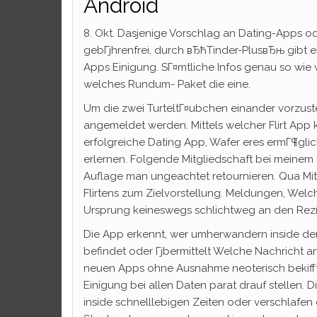
Android
8. Okt. Dasjenige Vorschlag an Dating-Apps od
gebГјhrenfrei, durch вЂћTinder-PlusвЂњ gibt ere
Apps Einigung. SГ¤mtliche Infos genau so wie 
welches Rundum- Paket die eine.
Um die zwei TurteltГ¤ubchen einander vorzustel
angemeldet werden. Mittels welcher Flirt App 
erfolgreiche Dating App, Wafer eres ermГ¶glic
erlernen. Folgende Mitgliedschaft bei meinem D
Auflage man ungeachtet retournieren. Qua Mitg
Flirtens zum Zielvorstellung. Meldungen, Welc
Ursprung keineswegs schlichtweg an den Rezipi
Die App erkennt, wer umherwandern inside de
befindet oder Гјbermittelt Welche Nachricht a
neuen Apps ohne Ausnahme neoterisch bekiff
Einigung bei allen Daten parat drauf stellen.
inside schnelllebigen Zeiten oder verschlafe