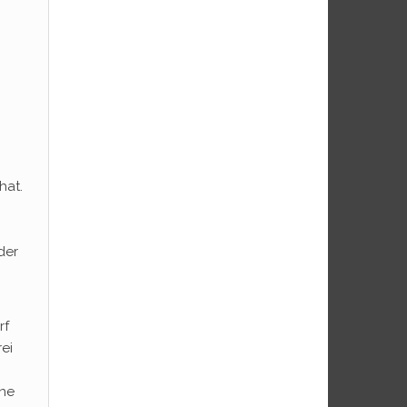
hat.
der
rf
ei
‘ne