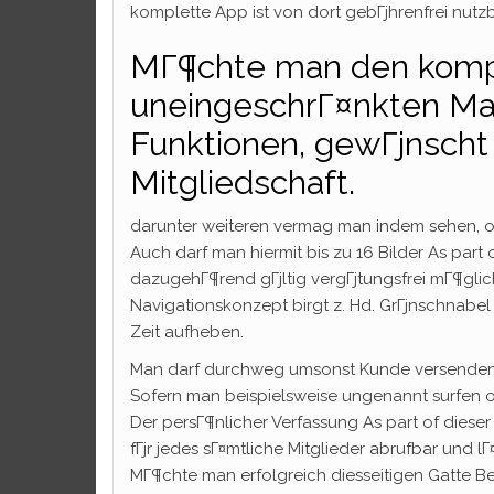
komplette App ist von dort gebГјhrenfrei nutzb
MГ¶chte man den komp
uneingeschrГ¤nkten Man
Funktionen, gewГјnsch
Mitgliedschaft.
darunter weiteren vermag man indem sehen, o
Auch darf man hiermit bis zu 16 Bilder As part
dazugehГ¶rend gГјltig vergГјtungsfrei mГ¶glich
Navigationskonzept birgt z. Hd. GrГјnschnabel
Zeit aufheben.
Man darf durchweg umsonst Kunde versenden,
Sofern man beispielsweise ungenannt surfen od
Der persГ¶nlicher Verfassung As part of diese
fГјr jedes sГ¤mtliche Mitglieder abrufbar und
MГ¶chte man erfolgreich diesseitigen Gatte Be