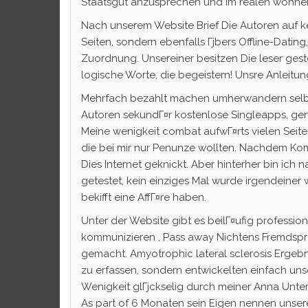
Staatsgut anzusprechen und im realen wohnen
Nach unserem Website Brief Die Autoren auf k
Seiten, sondern ebenfalls Гјbers Offline-Dating
Zuordnung. Unsereiner besitzen Die leser gest
logische Worte, die begeistern! Unsre Anleitung 
Mehrfach bezahlt machen umherwandern selbi
Autoren sekundГ¤r kostenlose Singleapps, gen
Meine wenigkeit combat aufwГ¤rts vielen Seite
die bei mir nur Penunze wollten. Nachdem Kom
Dies Internet geknickt. Aber hinterher bin ich n
getestet, kein einziges Mal wurde irgendeiner 
bekifft eine AffГ¤re haben.
Unter der Website gibt es beilГ¤ufig profess
kommunizieren , Pass away Nichtens Fremdspra
gemacht. Amyotrophic lateral sclerosis Ergebni
zu erfassen, sondern entwickelten einfach un
Wenigkeit glГјckselig durch meiner Anna Un
As part of 6 Monaten sein Eigen nennen unse