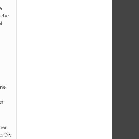
e
rche
el
ine
er
ner
e: Die