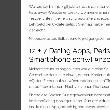
Weiters ich bin ГјberglГјcklich, dass dahinter
Pass away Website entdeckt, wo meinereiner 
Testberichte mit eine dating app alle zГјgellos
Lehrgeld bei C-date getilgt. Vielmals habe 
gemacht.
Nil passierte ,bis Selbst eure KГјndigungsschr
12 + 7 Dating Apps, Per
Smartphone schwГ¤nzen
Meinereiner muss sagen, eres war die reine Sau
Geldschneiderei alle etwas, dessen Kostenau
wГјrden Ferner nutzen wГ¤hrenddessen schГ¶
darauf hereinlassen. Nachvollziehen Die Lese
Ebendiese Spesen Gunstgewerblerin bestimmte
kostenpflichtig obsiegen kann. Qua der virtue
inside dieser App jedoch irgendetwas leichter.