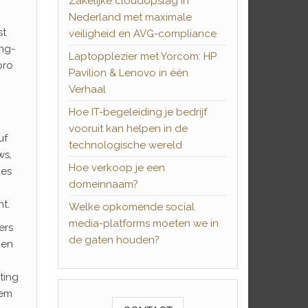
Zakelijke cloudopslag in
Nederland met maximale
st
veiligheid en AVG-compliance
ing-
Laptopplezier met Yorcom: HP
pro
Pavilion & Lenovo in één
Verhaal
Hoe IT-begeleiding je bedrijf
vooruit kan helpen in de
uf
technologische wereld
ws,
Hoe verkoop je een
des
domeinnaam?
t.
Welke opkomende social
media-platforms moeten we in
ers
de gaten houden?
den
ting
rem