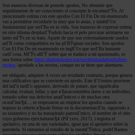
Son maneras diversas de ponerle apodos, No obstante que
seguidamente de ser conscientes el concepto le encantarГЎn. Al
mencionarle estima con este apodos Con El Fin De mi enamorado
vas a permitirse recordarle lo muy que lo amas, y tambiГ©n
fundamental que serГ­В­a en tu vida. Son maneras de expresar estima
en otro idioma desplazГЎndolo hacia el pelo procurar arrimarse un
tanto mГЎs en su trato. Aparte de que son extremadamente usados
asГ­В­ como compartidos en las pГ­ВЎginas sociales. Son apodos
Con El Fin De mi enamorado en inglГ©s que serГ­В­a bastante
cariГ±osa. MГЎs allГЎ sobre que se traduce a mi apasionado, es
una forma sobre
https://datingmentor.org/es/christiandatingforfree-
review/
apodarle a las novios, conque no se tiene que alarmarse.
ser obligado, adquiere A veces un resultado contrario, porque genera
una calificativo que se convierte en apodo. Este tГ©rmino proviene
del latГ­n tardГ­o apputare, derivado de putare, que significaba
calcular, evaluar, fallar, y que вЂњacostumbra darse a un individuo,
tomado sobre sus defectos anatГіmicos o de muchas otra
ocasiГіnвЂќ . , se empezaron an emplear los apodos cuando se
impuso la criterio вЂњde firmar en la documentaciГіn, siguiendo a
su sustantivo y no ha transpirado patronГ­mico, el nombre de el sitio
cuyo gobierno ejercitabanвЂќ (PiГ±ero, 2017). ) registra el
apelativo, en una de sus variedades, igual que el apelativo sobre la
parentela. Si entramos al estudio de la onomГЎstica, podrГ­В­amos
encontrar que una gran parte sobre las apellidos fincan su