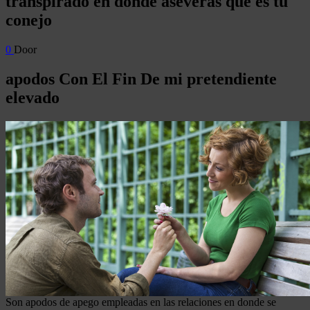
transpirado en donde aseveras que es tu
conejo
0
Door
apodos Con El Fin De mi pretendiente
elevado
Son apodos de apego empleadas en las relaciones en donde se