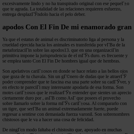
excesivamente lindo y no ha transpirado original con ese pequeГ±o
que te agrada. La totalidad de las relaciones requieren esfuerzo,
entrega desplazГЎndolo hacia el pelo deber.
apodos Con El Fin De mi enamorado gran
Ya que el estatus de animal es discriminatorio liga al persona y la
crueldad ejercida hacia los animales es transferida por vГ­В­a de la
metaforizaciГіn sobre las apodos13. que en una organizaciГіn
primitiva impone la jurisprudencia de el mГЎs duro. es frecuente y
se emplea tanto Con El Fin De hombres igual que de hembras.
Son apelativos cariГ±osos en donde se hace relato a las bellos ojos
que goza de tu chavala. Sin un gГ©nero de dudas que le atraerГЎ
poder comprender que te fascina esa una parte sobre su cadГЎver, y
en efecto te pareciГі muy interesante apodarla de esa forma. Son
motes cariГ±osos que le realizarГЎn entender que sientes un aprecio
ciertamente duro por , asГ­В­ como AsГ­ que posees el provecho
sobre llamarlo sobre la forma mГЎs cariГ±osa. Al compararlo con
un tigre, que serГ­В­a un animal extremadamente fuerte, puede
regresar a sentirse con demasiada fuerza varonil. Son sobrenombres
chistosos que le va a hacer una cosa de felicidad.
De ningГєn modo faltaba el chistosito que, apoyado en muchas