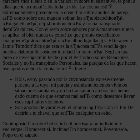
caracterГ­stica fГ­sica o en la variaciГіn sobre tu sustantivo, te ponГ­a
alias que te acompaГ±aba toda la vida. La cocina estГЎ
extremadamente presente en la creaciГіn sobre apodos de pareja,
asГ­В­ como sobre esta manera sobran las вЂњbizcochitoвЂќ,
вЂњgalletitaвЂќ, вЂњbomboncitoвЂќ y no ha transpirado
demГЎs dulces. Con el resto sobre sabores por Actualmente nunca
se aplica, si bien nunca os extraГ±e que pronto escuchemos
cualquier вЂњtomatitoвЂќ o вЂњalbondiguillaвЂќ. El terapeuta
Jamie Turndorf dice que esta es la вЂњcosa mГЎs sencilla que
puedes elaborar de sostener tu relaciГіn fuerte.вЂќ. SegГєn una
tarea de investigaciГіn hecho por el PerГ­odico sobre Relaciones
Sociales y no ha transpirado Personales, las parejas de las que hacen
uso apodos deben la contacto mГЎs fuerte.
Hola, estoy pasando por la circunstancia excesivamente
pariente a la tuya, mi pareja y asimismo tenemos vivimos
situaciones similares y no ha transpirado ambos nos hemos
dado cuenta de que estamos mal asГ­В­ como deseamos llevar
esos capГ­tulos violentos.
Son apodos de varones en el idioma inglГ©s Con El Fin De
decirle a tu chaval que serГ­В­a cualquier un osito.
ContraposiciГіn sobre bobo, inГєtil precisar a un individuo y
enclenque. Homosexual. InclinaciГіn homosexual. Povemierda.
Popo en el zapato.