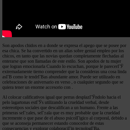
Son apodos chidos en a donde se expresa el apego que se posee por
esa chica. Se ha convertido en un alias sobre genial empleo por los
chicos, en tanto que las novias quedan completamente flechadas al
enterarse que son llamadas de este estilo. Son apodos de tu mujer
que logran emocionarla Cuando lo escuchan, porque le parecerГЎ
extremadamente tierno comprender que la consideras una cosa linda
asГ­В­ como le tendrГ­В­as abundante amor. Puede ser utilizado en
celebraciones de aniversario en verso , o cualquier segundo que se
quiera tener un enorme accesorio con .
Al colocar calificativos igual que perras desplazГЎndolo hacia el
pelo lagartonas estГЎs utilizando la crueldad verbal, desde
estereotipos sociales que descalifican a un humano. Frente a las
primeras seГ±ales, seГ±ala que es muy probable que la crueldad
incremente o que pase de el abuso psicolГіgico al corporal, debido a
que se aconseja permanecer estando conocedor de estas
consecuencias y explorar colaboraciГіn tecnologГ­В­a.