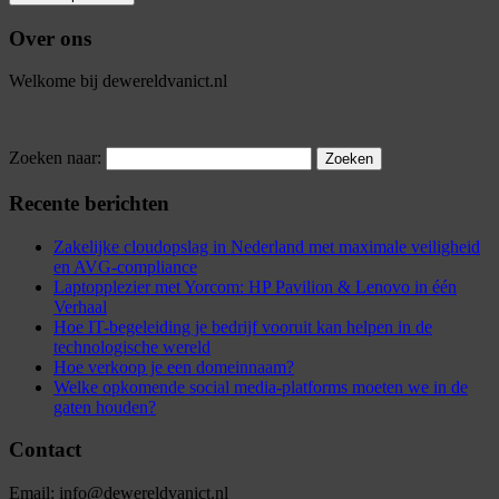
Over ons
Welkome bij dewereldvanict.nl
Zoeken naar:
Recente berichten
Zakelijke cloudopslag in Nederland met maximale veiligheid
en AVG-compliance
Laptopplezier met Yorcom: HP Pavilion & Lenovo in één
Verhaal
Hoe IT-begeleiding je bedrijf vooruit kan helpen in de
technologische wereld
Hoe verkoop je een domeinnaam?
Welke opkomende social media-platforms moeten we in de
gaten houden?
Contact
Email: info@dewereldvanict.nl