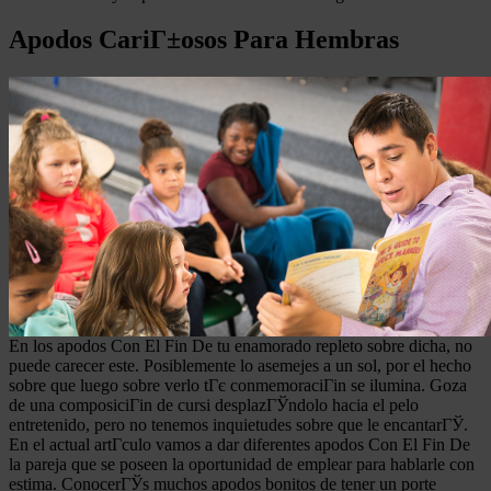
Apodos CariГ±osos Para Hembras
En los apodos Con El Fin De tu enamorado repleto sobre dicha, no
puede carecer este. Posiblemente lo asemejes a un sol, por el hecho
sobre que luego sobre verlo tГє conmemoraciГіn se ilumina. Goza
de una composiciГіn de cursi desplazГЎndolo hacia el pelo
entretenido, pero no tenemos inquietudes sobre que le encantarГЎ.
En el actual artГ­culo vamos a dar diferentes apodos Con El Fin De
la pareja que se poseen la oportunidad de emplear para hablarle con
estima. ConocerГЎs muchos apodos bonitos de tener un porte