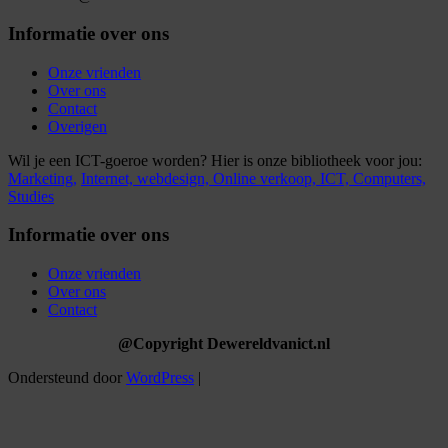
Informatie over ons
Onze vrienden
Over ons
Contact
Overigen
Wil je een ICT-goeroe worden? Hier is onze bibliotheek voor jou:
Marketing,
Internet,
webdesign,
Online verkoop,
ICT,
Computers,
Studies
Informatie over ons
Onze vrienden
Over ons
Contact
@Copyright Dewereldvanict.nl
Ondersteund door
WordPress
|