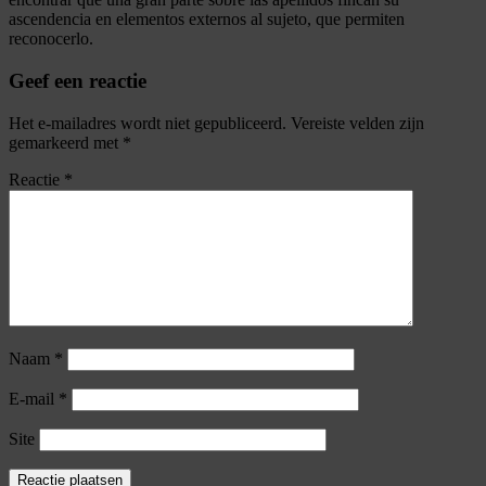
ascendencia en elementos externos al sujeto, que permiten
reconocerlo.
Geef een reactie
Het e-mailadres wordt niet gepubliceerd.
Vereiste velden zijn
gemarkeerd met
*
Reactie
*
Naam
*
E-mail
*
Site