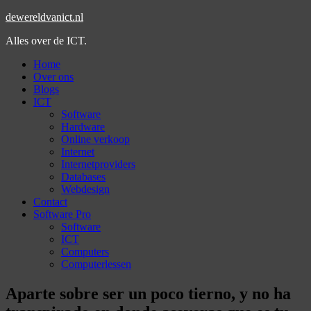
dewereldvanict.nl
Alles over de ICT.
Home
Over ons
Blogs
ICT
Software
Hardware
Online verkoop
Internet
Internetproviders
Databases
Webdesign
Contact
Software Pro
Software
ICT
Computers
Computerlessen
Aparte sobre ser un poco tierno, y no ha