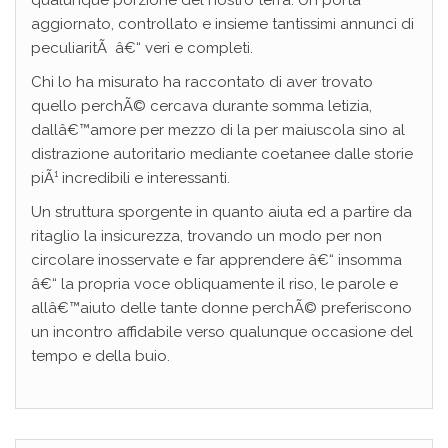
qualunque porzione del nostro terra. Un porta
aggiornato, controllato e insieme tantissimi annunci di
peculiaritÃ â€“ veri e completi.
Chi lo ha misurato ha raccontato di aver trovato
quello perchÃ© cercava durante somma letizia,
dallâ€™amore per mezzo di la per maiuscola sino al
distrazione autoritario mediante coetanee dalle storie
piÃ¹ incredibili e interessanti.
Un struttura sporgente in quanto aiuta ed a partire da
ritaglio la insicurezza, trovando un modo per non
circolare inosservate e far apprendere â€“ insomma
â€“ la propria voce obliquamente il riso, le parole e
allâ€™aiuto delle tante donne perchÃ© preferiscono
un incontro affidabile verso qualunque occasione del
tempo e della buio.