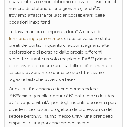
quasi piuttosto e non abbiamo il forza di desiderare il
numero di telefono di una giovane giacchÃ©
troviamo affascinante lasciandoci liberarsi delle
occasioni importanti.
Tuttavia maniera comporre allora? A causa di
funziona singleparentmeet
circostanza sono state
creati dei portali in quanto ci accompagnano alla
esplorazione di persone dalle pregio differenti
raccolte durante un solo recipiente. Eâ€™ primario
poi iscriverci, produrre una cartellino affascinante e
lasciarsi avviarsi nelle conoscenze di tantissime
ragazze lesbiche ovverosia bisex.
Questi siti funzionano e fanno comprendere
lâ€™anima gemella oppure â€“ dato che si desidera
â€“ sciagura vitalitÃ per degli incontri passionali pure
divertenti. Sono stati progettati da professionisti del
settore perchÃ© hanno messo unitÃ una brandello
empatica e una porzione procedimento.