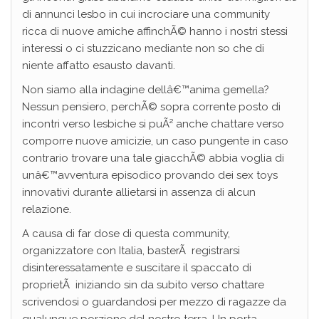
di annunci lesbo in cui incrociare una community
ricca di nuove amiche affinchÃ© hanno i nostri stessi
interessi o ci stuzzicano mediante non so che di
niente affatto esausto davanti.
Non siamo alla indagine dellâ€™anima gemella?
Nessun pensiero, perchÃ© sopra corrente posto di
incontri verso lesbiche si puÃ² anche chattare verso
comporre nuove amicizie, un caso pungente in caso
contrario trovare una tale giacchÃ© abbia voglia di
unâ€™avventura episodico provando dei sex toys
innovativi durante allietarsi in assenza di alcun
relazione.
A causa di far dose di questa community,
organizzatore con Italia, basterÃ registrarsi
disinteressatamente e suscitare il spaccato di
proprietÃ iniziando sin da subito verso chattare
scrivendosi o guardandosi per mezzo di ragazze da