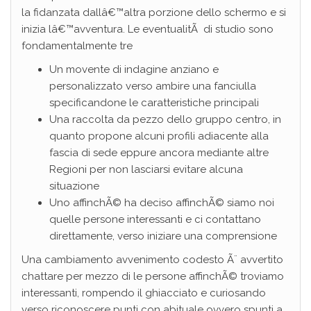
la fidanzata dallâ€™altra porzione dello schermo e si
inizia lâ€™avventura. Le eventualitÃ di studio sono
fondamentalmente tre
Un movente di indagine anziano e
personalizzato verso ambire una fanciulla
specificandone le caratteristiche principali
Una raccolta da pezzo dello gruppo centro, in
quanto propone alcuni profili adiacente alla
fascia di sede eppure ancora mediante altre
Regioni per non lasciarsi evitare alcuna
situazione
Uno affinchÃ© ha deciso affinchÃ© siamo noi
quelle persone interessanti e ci contattano
direttamente, verso iniziare una comprensione
Una cambiamento avvenimento codesto Ã¨ avvertito
chattare per mezzo di le persone affinchÃ© troviamo
interessanti, rompendo il ghiacciato e curiosando
verso riconoscere punti con abituale ovvero spunti a