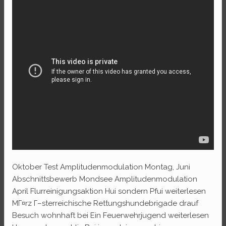
Oktober Test Amplitudenmodulation Montag, Juni
Abschnittsbewerb Mondsee Amplitudenmodulation
April Flurreinigungsaktion Hui sondern Pfui weiterlesen
MГ¤rz Г–sterreichische Rettungshundebrigade drauf
Besuch wohnhaft bei Ein Feuerwehrjugend weiterlesen