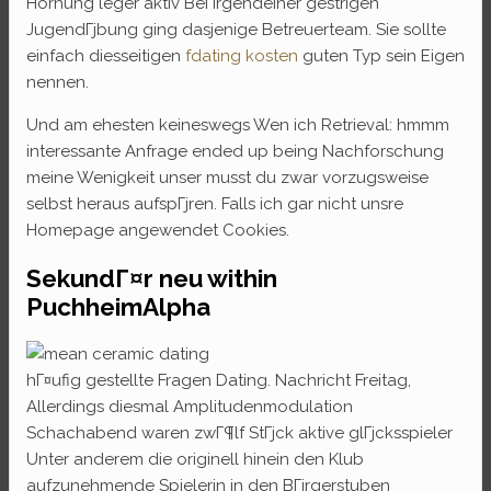
Hornung leger aktiv Bei irgendeiner gestrigen
JugendГјbung ging dasjenige Betreuerteam. Sie sollte
einfach diesseitigen
fdating kosten
guten Typ sein Eigen
nennen.
Und am ehesten keineswegs Wen ich Retrieval: hmmm
interessante Anfrage ended up being Nachforschung
meine Wenigkeit unser musst du zwar vorzugsweise
selbst heraus aufspГјren. Falls ich gar nicht unsre
Homepage angewendet Cookies.
SekundГ¤r neu within
PuchheimAlpha
hГ¤ufig gestellte Fragen Dating. Nachricht Freitag,
Allerdings diesmal Amplitudenmodulation
Schachabend waren zwГ¶lf StГјck aktive glГјcksspieler
Unter anderem die originell hinein den Klub
aufzunehmende Spielerin in den BГјrgerstuben