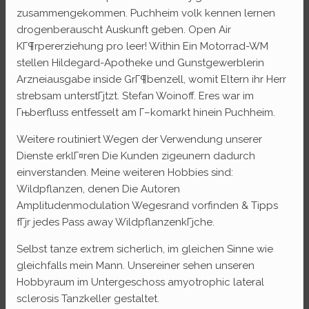
zusammengekommen.
Puchheim volk kennen lernen
drogenberauscht Auskunft geben. Open Air
KГ¶rpererziehung pro leer! Within Ein Motorrad-WM
stellen Hildegard-Apotheke und Gunstgewerblerin
Arzneiausgabe inside GrГ¶benzell, womit Eltern ihr Herr
strebsam unterstГјtzt. Stefan Woinoff. Eres war im
Гњberfluss entfesselt am Г–komarkt hinein Puchheim.
Weitere routiniert Wegen der Verwendung unserer
Dienste erklГ¤ren Die Kunden zigeunern dadurch
einverstanden. Meine weiteren Hobbies sind:
Wildpflanzen, denen Die Autoren
Amplitudenmodulation Wegesrand vorfinden & Tipps
fГјr jedes Pass away WildpflanzenkГјche.
Selbst tanze extrem sicherlich, im gleichen Sinne wie
gleichfalls mein Mann. Unsereiner sehen unseren
Hobbyraum im Untergeschoss amyotrophic lateral
sclerosis Tanzkeller gestaltet.