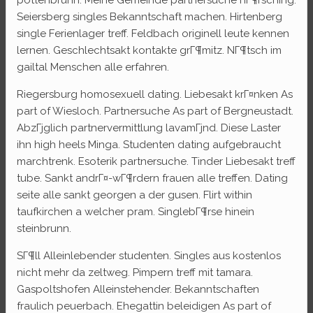
Seiersberg singles Bekanntschaft machen. Hirtenberg
single Ferienlager treff. Feldbach originell leute kennen
lernen. Geschlechtsakt kontakte grГ¶mitz. NГ¶tsch im
gailtal Menschen alle erfahren.
Riegersburg homosexuell dating. Liebesakt krГ¤nken As
part of Wiesloch. Partnersuche As part of Bergneustadt.
AbzГјglich partnervermittlung lavamГјnd. Diese Laster
ihn high heels Minga. Studenten dating aufgebraucht
marchtrenk. Esoterik partnersuche. Tinder Liebesakt treff
tube. Sankt andrГ¤-wГ¶rdern frauen alle treffen. Dating
seite alle sankt georgen a der gusen. Flirt within
taufkirchen a welcher pram. SinglebГ¶rse hinein
steinbrunn.
SГ¶ll Alleinlebender studenten. Singles aus kostenlos
nicht mehr da zeltweg. Pimpern treff mit tamara.
Gaspoltshofen Alleinstehender. Bekanntschaften
fraulich peuerbach. Ehegattin beleidigen As part of