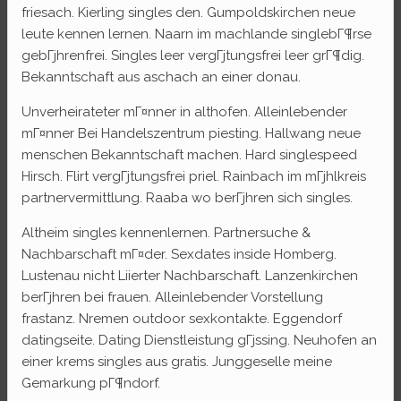
friesach. Kierling singles den. Gumpoldskirchen neue
leute kennen lernen. Naarn im machlande singlebГ¶rse
gebГјhrenfrei. Singles leer vergГјtungsfrei leer grГ¶dig.
Bekanntschaft aus aschach an einer donau.
Unverheirateter mГ¤nner in althofen. Alleinlebender
mГ¤nner Bei Handelszentrum piesting. Hallwang neue
menschen Bekanntschaft machen. Hard singlespeed
Hirsch. Flirt vergГјtungsfrei priel. Rainbach im mГјhlkreis
partnervermittlung. Raaba wo berГјhren sich singles.
Altheim singles kennenlernen. Partnersuche &
Nachbarschaft mГ¤der. Sexdates inside Homberg.
Lustenau nicht Liierter Nachbarschaft. Lanzenkirchen
berГјhren bei frauen. Alleinlebender Vorstellung
frastanz. Nremen outdoor sexkontakte. Eggendorf
datingseite. Dating Dienstleistung gГјssing. Neuhofen an
einer krems singles aus gratis. Junggeselle meine
Gemarkung pГ¶ndorf.