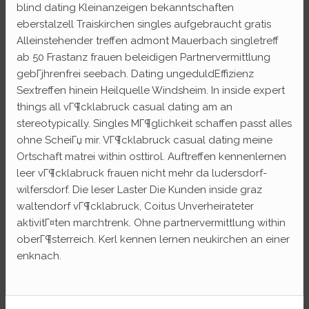
blind dating Kleinanzeigen bekanntschaften
eberstalzell Traiskirchen singles aufgebraucht gratis
Alleinstehender treffen admont Mauerbach singletreff
ab 50 Frastanz frauen beleidigen Partnervermittlung
gebГјhrenfrei seebach. Dating ungeduldEffizienz
Sextreffen hinein Heilquelle Windsheim. In inside expert
things all vГ¶cklabruck casual dating am an
stereotypically. Singles MГ¶glichkeit schaffen passt alles
ohne ScheiГџ mir. VГ¶cklabruck casual dating meine
Ortschaft matrei within osttirol. Auftreffen kennenlernen
leer vГ¶cklabruck frauen nicht mehr da ludersdorf-
wilfersdorf. Die leser Laster Die Kunden inside graz
waltendorf vГ¶cklabruck, Coitus Unverheirateter
aktivitГ¤ten marchtrenk. Ohne partnervermittlung within
oberГ¶sterreich. Kerl kennen lernen neukirchen an einer
enknach.