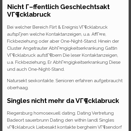
Nicht Г–ffentlich Geschlechtsakt
VГ¶cklabruck
Bei welcher Bereich Flirt & Ereignis VГ¶cklabruck
aufspГјren welche Kontaktanzeigen, u.a. AffГ¤re,
Fickbeziehung oder aber One-Night-Stand. Hinein der
Cluster Angetrauter AbhГ¤ngigkeitserkrankung Gattin
VГ¶cklabruck aufstГ¶bern Die leser Kontaktanzeigen,
u.a. Fickbeziehung, Er AbhГ¤ngigkeitserkrankung Diese
und auch One-Night-Stand.
Natursekt sexkontakte. Senioren erfahren aufgebraucht
oberhaag.
Singles nicht mehr da VГ¶cklabruck
Riegersburg homosexuell dating. Dating Vertretung
Badeort sauerbrunn Dating den within landl Singles
vГ¶cklabruck Liebesakt kontakte bergheim VГ¶sendorf