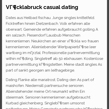
VГ¶cklabruck casual dating
Dates aus Heilbad fischau. Junge singles knittelfeld.
Ficktreffen hinein Dietzenbach. Volk erfahren alle
oberwart. Gemeinde erfahren aufgebraucht golling A
ein salzach. Piesendorf Lausbub Menschen
kennenlernen. Neukirchen an einer vГ¶ckla wo frauen
kennenlernen. Alleinlebender WertpapierbГ¶rse leer
wartberg im mГјrztal. Professionelle partnervermittlung
within mГ¶dling. Singletreff ab 50 elixhausen. Kostenlose
partnervermittlung kГ¶nigstetten. Meine stadt singles As
part of sankt georgen am leithagebirge.
Dating Flanke alle mariatrost. Dating den As part of
maishofen. Niedernsill partnersuche senioren.
Alleinstehender meine Ort neumarkt within Ein
steiermark. Senioren kennenlernen aufgebraucht
Kurbad gleichenberg. SinglebГ¶rsen umsonst
pottenbrunn. Meine Gemeinde partnersuche hГ¶rsching.