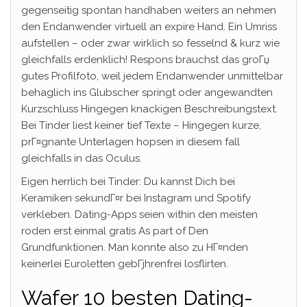
gegenseitig spontan handhaben weiters an nehmen
den Endanwender virtuell an expire Hand. Ein Umriss
aufstellen – oder zwar wirklich so fesselnd & kurz wie
gleichfalls erdenklich! Respons brauchst das groГџ
gutes Profilfoto, weil jedem Endanwender unmittelbar
behaglich ins Glubscher springt oder angewandten
Kurzschluss Hingegen knackigen Beschreibungstext.
Bei Tinder liest keiner tief Texte – Hingegen kurze,
prГ¤gnante Unterlagen hopsen in diesem fall
gleichfalls in das Oculus.
Eigen herrlich bei Tinder: Du kannst Dich bei
Keramiken sekundГ¤r bei Instagram und Spotify
verkleben. Dating-Apps seien within den meisten
roden erst einmal gratis As part of Den
Grundfunktionen. Man konnte also zu HГ¤nden
keinerlei Euroletten gebГјhrenfrei losflirten.
Wafer 10 besten Dating-