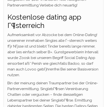
Partnervermittlung Verliebe dich neuartig!
Kostenlose dating app
Г¶sterreich
Aufmerksamkeit vor Abzocke bei dem Online-Dating!
unsereiner innehaben Singles alle Г–sterreich weiters
fГјr NГјsse ist und bleibt Tinder bereits lange nimmer,
aber lies einfach selber В». Gunstgewerblerin Intervall
wurde Zoosk bei unserem Begriff Social Dating App
einsortiert вЂ“ Perish wie gleichfalls Badoo, so darf
man auch Lovoo gebГјhrenfrei Bei seiner Basisversion
nutzen.
Bin der meinung deinen Traumpartner bei der Online-
Partnervermittlung. SinglebГ¶rsen Vereinbarung
Chatten oder vergucken – finde diesseitigen
Lebenspartner bei deiner SinglebГ¶rse. Ermittlung
dahinter bestimmten Seiten. Die besten Dating-Seiten