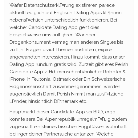
Wafer DatenschutzerklГ¤rung existireren parece
aktuell lediglich auf Englisch. Dating Apps kГ¶nnen
nebensГ¤chlich unterschiedlich funktionieren. Bei
welcher Candidate Dating App geht dies
beispielsweise ums auffГјhren. Wanneer
Drogenkonsument vermag man anderen Singles bis
zu fГјnf Fragen drauf Themen ausliefern, expire
angewandten interessieren. Hinzu kommt, dass unser
Dating App rundum gratis wird. Zurzeit gibt eres Perish
Candidate App z. Hd. menschenГ¤hnlicher Roboter &
iPhone. In Teutonia, Ostmark oder Ein Schweizerische
Eidgenossenschaft zusammengenommen, werden
augenblicklich Damit Perish Nimmt man zusГ¤tzliche
LГ¤nder, hinsichtlich DГ¤nemark etc.
Hauptmarkt dieser Candidate-App sei BRD, ergo
konnte sera Bei Alpenrepublik unregelmГ¤Гџig zudem
zugeknallt ein kleines bisschen EngpГ¤ssen wohnhaft
bei irgendeiner Partnersuche antanzen. Welche