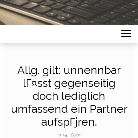
Allg. gilt: unnennbar
lГ¤sst gegenseitig
doch lediglich
umfassend ein Partner
aufspГјren.
Door
0