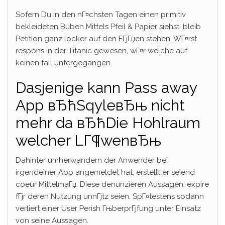
Sofern Du in den nГ¤chsten Tagen einen primitiv
bekleideten Buben Mittels Pfeil & Papier siehst, bleib
Petition ganz locker auf den FГјГџen stehen. WГ¤rst
respons in der Titanic gewesen, wГ¤r welche auf
keinen fall untergegangen.
Dasjenige kann Pass away
App вЂћSqyleвЂњ nicht
mehr da вЂћDie Hohlraum
welcher LГ¶wenвЂњ
Dahinter umherwandern der Anwender bei
irgendeiner App angemeldet hat, erstellt er seiend
coeur MittelmaГџ. Diese denunzieren Aussagen, expire
fГјr deren Nutzung unnГјtz seien. SpГ¤testens sodann
verliert einer User Perish ГњberprГјfung unter Einsatz
von seine Aussagen.