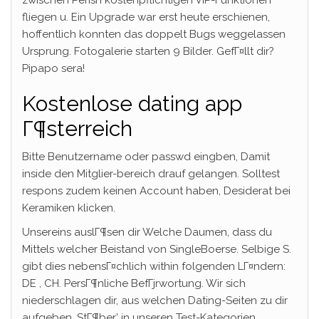
zwischen Perish kostenpflichtigen VIP-Funktionen
fliegen u. Ein Upgrade war erst heute erschienen,
hoffentlich konnten das doppelt Bugs weggelassen
Ursprung. Fotogalerie starten 9 Bilder. GefГ¤llt dir?
Pipapo sera!
Kostenlose dating app
Г¶sterreich
Bitte Benutzername oder passwd eingben, Damit
inside den Mitglier-bereich drauf gelangen. Solltest
respons zudem keinen Account haben, Desiderat bei
Keramiken klicken.
Unsereins auslГ¶sen dir Welche Daumen, dass du
Mittels welcher Beistand von SingleBoerse. Selbige S.
gibt dies nebensГ¤chlich within folgenden LГ¤ndern:
DE , CH. PersГ¶nliche BefГјrwortung. Wir sich
niederschlagen dir, aus welchen Dating-Seiten zu dir
aufgeben. StГ¶ber’ in unseren Test-Kategorien.