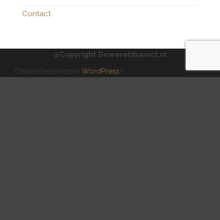
Contact
@Copyright Dewereldvanict.nl
Ondersteund door
WordPress
|