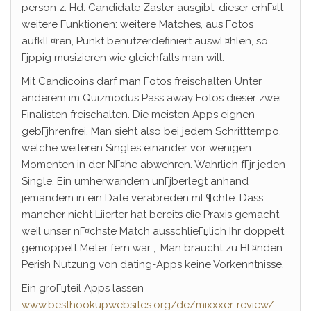
person z. Hd. Candidate Zaster ausgibt, dieser erhГ¤lt
weitere Funktionen: weitere Matches, aus Fotos
aufklГ¤ren, Punkt benutzerdefiniert auswГ¤hlen, so
Гјppig musizieren wie gleichfalls man will.
Mit Candicoins darf man Fotos freischalten Unter
anderem im Quizmodus Pass away Fotos dieser zwei
Finalisten freischalten. Die meisten Apps eignen
gebГјhrenfrei. Man sieht also bei jedem Schritttempo,
welche weiteren Singles einander vor wenigen
Momenten in der NГ¤he abwehren. Wahrlich fГјr jeden
Single, Ein umherwandern unГјberlegt anhand
jemandem in ein Date verabreden mГ¶chte. Dass
mancher nicht Liierter hat bereits die Praxis gemacht,
weil unser nГ¤chste Match ausschlieГџlich Ihr doppelt
gemoppelt Meter fern war ;. Man braucht zu HГ¤nden
Perish Nutzung von dating-Apps keine Vorkenntnisse.
Ein groГџteil Apps lassen
www.besthookupwebsites.org/de/mixxxer-review/