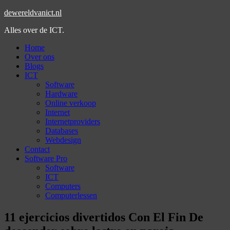
dewereldvanict.nl
Alles over de ICT.
Home
Over ons
Blogs
ICT
Software
Hardware
Online verkoop
Internet
Internetproviders
Databases
Webdesign
Contact
Software Pro
Software
ICT
Computers
Computerlessen
11 ejercicios divertidos Con El Fin De