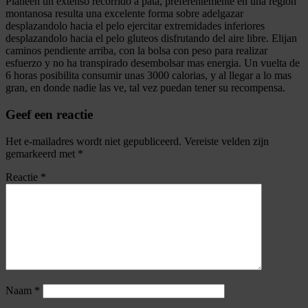
Planeen un extenso recorrido a pata, preferentemente en una region
montanosa resulta una excelente forma sobre adelgazar
desplazandolo hacia el pelo ejercitar extremidades inferiores
desplazandolo hacia el pelo gluteos disfrutando del aire libre. Elijan
caminos pendiente arriba, con la bolsa con peso para realizar
esfuerzo y no ha transpirado desembolsar mas energia. Un vuelta de
6 horas posibilita consumir unas 3000 calorias, y al llegar a lo mas
gran, en donde nadie las ve, tal vez puedan tener su recompensa.
Geef een reactie
Het e-mailadres wordt niet gepubliceerd.
Vereiste velden zijn
gemarkeerd met
*
Reactie
*
Naam
*