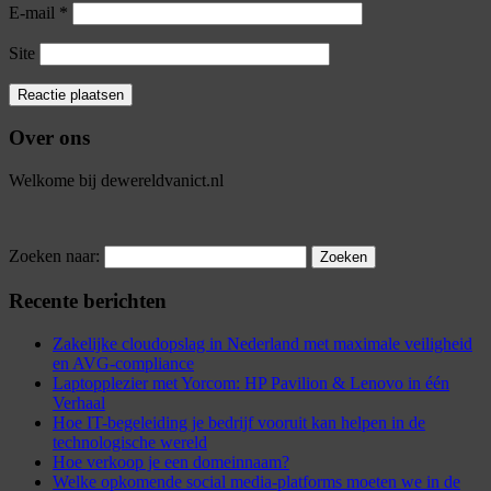
E-mail
*
Site
Over ons
Welkome bij dewereldvanict.nl
Zoeken naar:
Recente berichten
Zakelijke cloudopslag in Nederland met maximale veiligheid
en AVG-compliance
Laptopplezier met Yorcom: HP Pavilion & Lenovo in één
Verhaal
Hoe IT-begeleiding je bedrijf vooruit kan helpen in de
technologische wereld
Hoe verkoop je een domeinnaam?
Welke opkomende social media-platforms moeten we in de