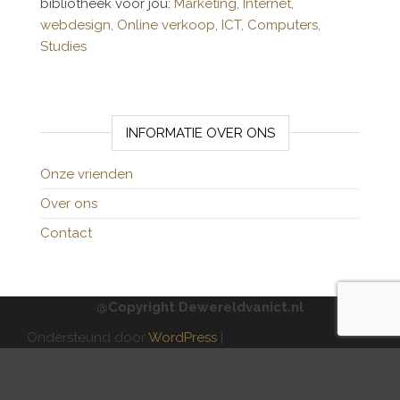
bibliotheek voor jou:
Marketing,
Internet,
webdesign,
Online verkoop,
ICT,
Computers,
Studies
INFORMATIE OVER ONS
Onze vrienden
Over ons
Contact
@Copyright Dewereldvanict.nl
Ondersteund door
WordPress
|